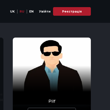
UK
RU
EN
Увійти
Реєстрація
Pilf