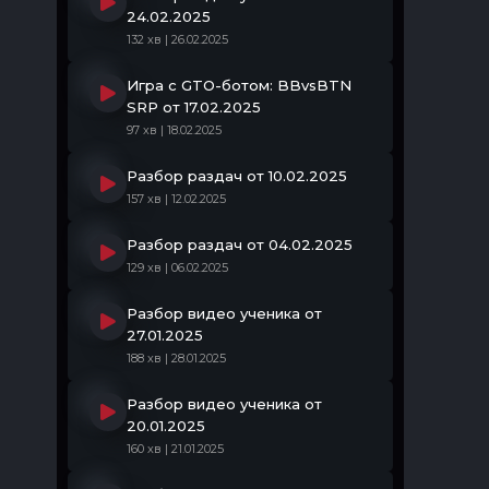
24.02.2025
132 хв | 26.02.2025
Игра с GTO-ботом: BBvsBTN
SRP от 17.02.2025
97 хв | 18.02.2025
Разбор раздач от 10.02.2025
157 хв | 12.02.2025
Разбор раздач от 04.02.2025
129 хв | 06.02.2025
Разбор видео ученика от
27.01.2025
188 хв | 28.01.2025
Разбор видео ученика от
20.01.2025
160 хв | 21.01.2025