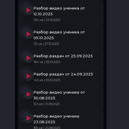
Разбор видео ученика от
12.10.2025
134 хв | 25.10.2025
Разбор видео ученика от
05.10.2025
151 хв | 07.10.2025
Разбор раздач от 25.09.2025
194 хв | 05.10.2025
Разбор раздач от 24.09.2025
145 хв | 05.10.2025
Разбор видео ученика от
30.08.2025
123 хв | 01.09.2025
Разбор видео ученика
23.08.2025
185 хв | 25.08.2025