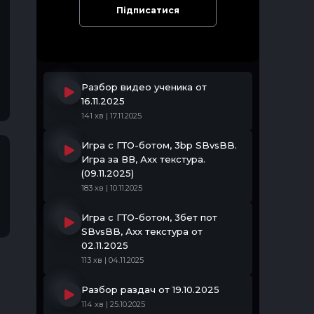
Підписатися
Разбор видео ученика от
16.11.2025
141 хв | 17.11.2025
Игра с ГТО-ботом, 3bp SBvsBB.
Игра за ВВ, Ахх текстура.
(09.11.2025)
183 хв | 10.11.2025
Игра с ГТО-ботом, 3бет пот
SBvsBB, Ахх текстура от
02.11.2025
113 хв | 04.11.2025
Разбор раздач от 19.10.2025
114 хв | 25.10.2025