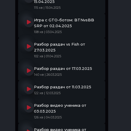
15.04.2025
115 хв | 15.04.2025
Игра с GTO-ботом: BTNvsBB
SRP от 02.04.2025
108 хв | 03.04.2025
Разбор раздач vs Fish от
27.03.2025
102 хв | 01.04.2025
Разбор раздач от 17.03.2025
140 хв | 26.03.2025
Разбор раздач от 11.03.2025
122 хв | 12.03.2025
Разбор видео ученика от
03.03.2025
126 хв | 04.03.2025
Разбор видео ученика от