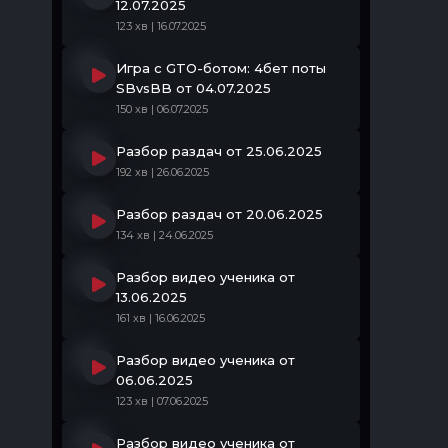
12.07.2025
123 хв | 16.07.2025
Игра с GTO-ботом: 4бет поты
SBvsBB от 04.07.2025
150 хв | 06.07.2025
Разбор раздач от 25.06.2025
192 хв | 26.06.2025
Разбор раздач от 20.06.2025
134 хв | 24.06.2025
Разбор видео ученика от
13.06.2025
161 хв | 16.06.2025
Разбор видео ученика от
06.06.2025
123 хв | 07.06.2025
Разбор видео ученика от