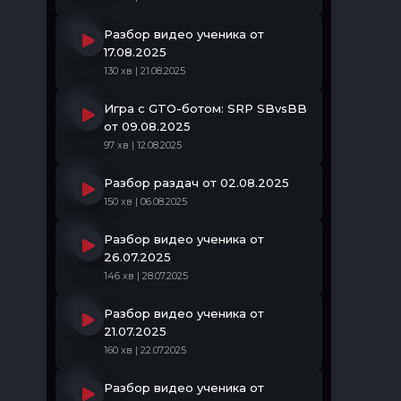
Разбор видео ученика от
17.08.2025
130 хв | 21.08.2025
Игра с GTO-ботом: SRP SBvsBB
от 09.08.2025
97 хв | 12.08.2025
Разбор раздач от 02.08.2025
150 хв | 06.08.2025
Разбор видео ученика от
26.07.2025
146 хв | 28.07.2025
Разбор видео ученика от
21.07.2025
160 хв | 22.07.2025
Разбор видео ученика от