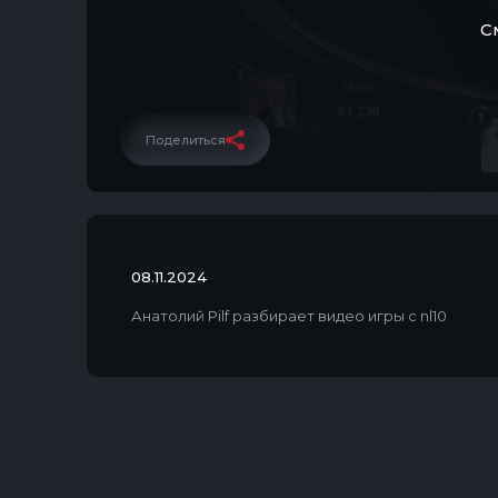
С
Поделиться
08.11.2024
Анатолий Pilf разбирает видео игры с nl10