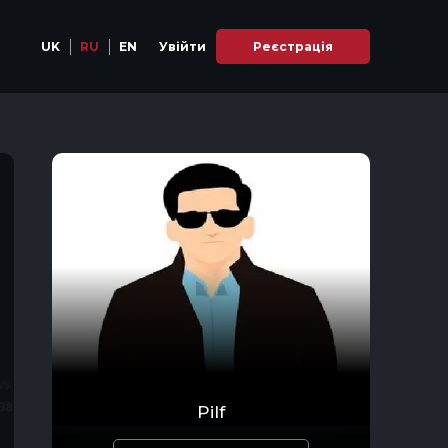
UK
RU
EN
Увійти
Реєстрація
Pilf