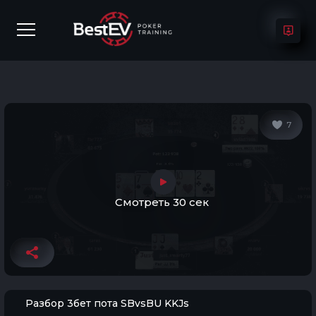
7
Смотреть 30 сек
Разбор 3бет пота SBvsBU KKJs