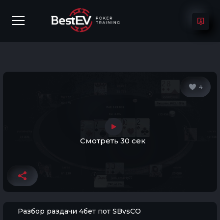
4
Смотреть 30 сек
Разбор раздачи 4бет пот SBvsCO