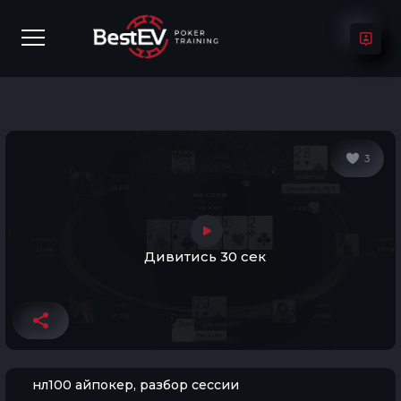
3
Дивитись 30 сек
нл100 айпокер, разбор сессии